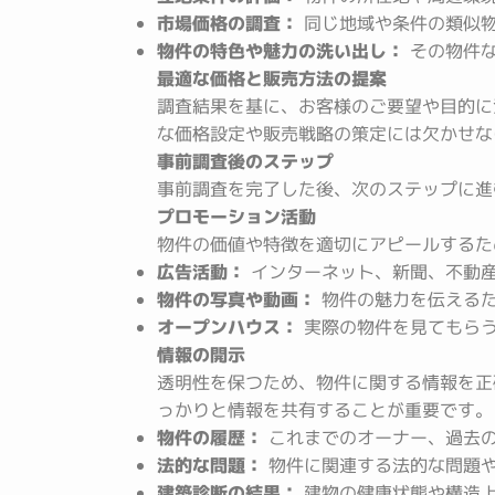
市場価格の調査：
同じ地域や条件の類似物
物件の特色や魅力の洗い出し：
その物件な
最適な価格と販売方法の提案
調査結果を基に、お客様のご要望や目的に
な価格設定や販売戦略の策定には欠かせな
事前調査後のステップ
事前調査を完了した後、次のステップに進
プロモーション活動
物件の価値や特徴を適切にアピールするた
広告活動：
インターネット、新聞、不動
物件の写真や動画：
物件の魅力を伝えるた
オープンハウス：
実際の物件を見てもらう
情報の開示
透明性を保つため、物件に関する情報を正
っかりと情報を共有することが重要です。
物件の履歴：
これまでのオーナー、過去の
法的な問題：
物件に関連する法的な問題
建築診断の結果：
建物の健康状態や構造上